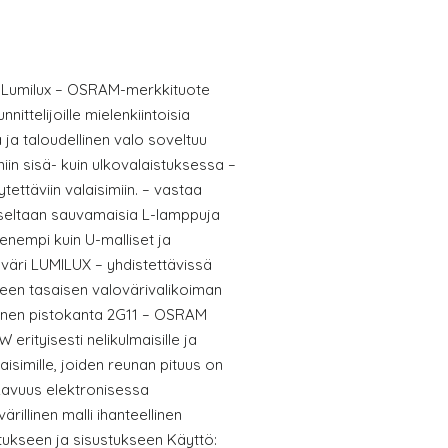
L Lumilux – OSRAM-merkkituote
ttelijoille mielenkiintoisia
 ja taloudellinen valo soveltuu
n sisä- kuin ulkovalaistuksessa –
ytettäviin valaisimiin. – vastaa
kseltaan sauvamaisia L-lamppuja
enempi kuin U-malliset ja
väri LUMILUX – yhdistettävissä
en tasaisen valovärivalikoiman
ainen pistokanta 2G11 – OSRAM
erityisesti nelikulmaisille ja
laisimille, joiden reunan pituus on
avuus elektronisessa
ärillinen malli ihanteellinen
ukseen ja sisustukseen Käyttö: