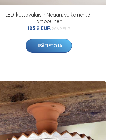
LED-kattovalaisin Negan, valkoinen, 3-
lamppuinen
183.9 EUR
206.9 EUR
LISÄTIETOJA