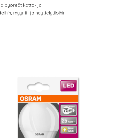
ja pyöreät katto- ja
oihin, myynti- ja näyttelytiloihin.