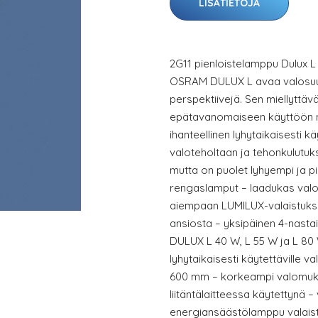
LISÄTIETOJA
2G11 pienloistelamppu Dulux 
OSRAM DULUX L avaa valosuunni
perspektiivejä. Sen miellyttävä
epätavanomaiseen käyttöön nii
ihanteellinen lyhytaikaisesti kä
valoteholtaan ja tehonkulutu
mutta on puolet lyhyempi ja pi
rengaslamput – laadukas valo
aiempaan LUMILUX-valaistukse
ansiosta – yksipäinen 4-nast
DULUX L 40 W, L 55 W ja L 80 W 
lyhytaikaisesti käytettäville va
600 mm – korkeampi valomuk
liitäntälaitteessa käytettynä – v
energiansäästölamppu valaist