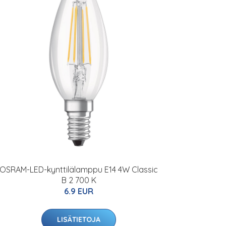
OSRAM-LED-kynttilälamppu E14 4W Classic
B 2 700 K
6.9 EUR
LISÄTIETOJA