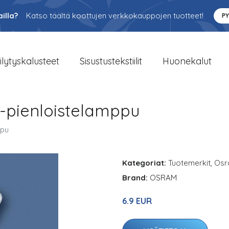
illa?
Katso täältä koottujen verkkokauppojen tuotteet!
P
ilytyskalusteet
Sisustustekstiilit
Huonekalut
 -pienloistelamppu
ppu
Kategoriat:
Tuotemerkit
,
Osr
Brand:
OSRAM
6.9 EUR