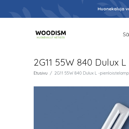
Huonekaluja va
Sä
2G11 55W 840 Dulux L
Etusivu
2G11 55W 840 Dulux L -pienloistelam