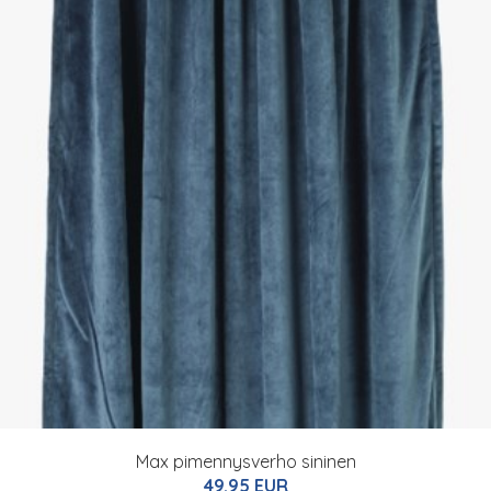
Max pimennysverho sininen
49.95 EUR