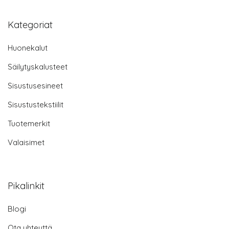
Kategoriat
Huonekalut
Säilytyskalusteet
Sisustusesineet
Sisustustekstiilit
Tuotemerkit
Valaisimet
Pikalinkit
Blogi
Ota yhteyttä