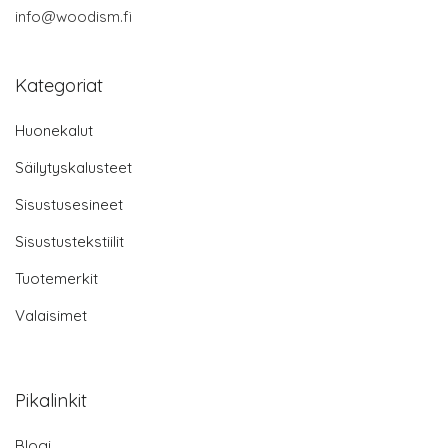
info@woodism.fi
Kategoriat
Huonekalut
Säilytyskalusteet
Sisustusesineet
Sisustustekstiilit
Tuotemerkit
Valaisimet
Pikalinkit
Blogi