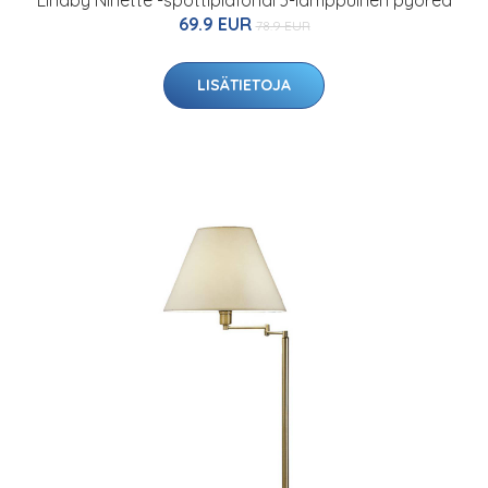
Lindby Ninette -spottiplafondi 3-lamppuinen pyöreä
69.9 EUR
78.9 EUR
LISÄTIETOJA