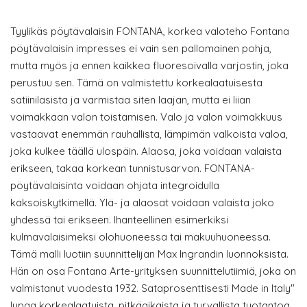
Tyylikäs pöytävalaisin FONTANA, korkea valoteho Fontana
pöytävalaisin impresses ei vain sen pallomainen pohja,
mutta myös ja ennen kaikkea fluoresoivalla varjostin, joka
perustuu sen. Tämä on valmistettu korkealaatuisesta
satiinilasista ja varmistaa siten laajan, mutta ei liian
voimakkaan valon toistamisen. Valo ja valon voimakkuus
vastaavat enemmän rauhallista, lämpimän valkoista valoa,
joka kulkee täällä ulospäin. Alaosa, joka voidaan valaista
erikseen, takaa korkean tunnistusarvon. FONTANA-
pöytävalaisinta voidaan ohjata integroidulla
kaksoiskytkimellä. Ylä- ja alaosat voidaan valaista joko
yhdessä tai erikseen. Ihanteellinen esimerkiksi
kulmavalaisimeksi olohuoneessa tai makuuhuoneessa.
Tämä malli luotiin suunnittelijan Max Ingrandin luonnoksista.
Hän on osa Fontana Arte-yrityksen suunnittelutiimiä, joka on
valmistanut vuodesta 1932. Sataprosenttisesti Made in Italy"
lupaa korkealaatuista, pitkäaikaista ja turvallista tuotantoa