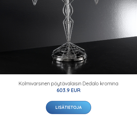
Kolmivarsinen pöytävalaisin Dedalo kromina
603.9 EUR
LISÄTIETOJA