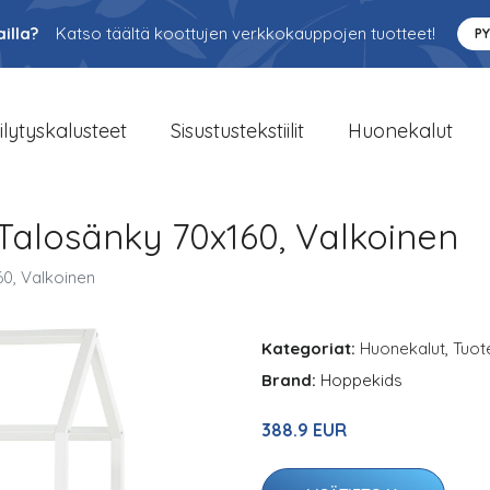
illa?
Katso täältä koottujen verkkokauppojen tuotteet!
P
ilytyskalusteet
Sisustustekstiilit
Huonekalut
Talosänky 70x160, Valkoinen
0, Valkoinen
Kategoriat:
Huonekalut
,
Tuot
Brand:
Hoppekids
388.9 EUR