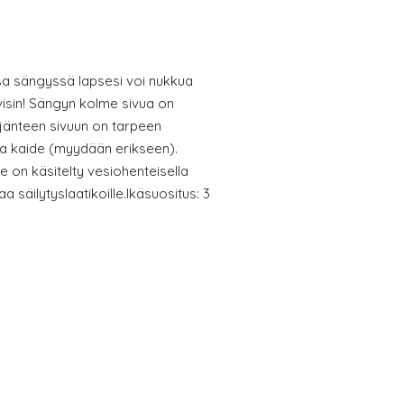
a sängyssä lapsesi voi nukkua
äivisin! Sängyn kolme sivua on
eljänteen sivuun on tarpeen
ava kaide (myydään erikseen).
e on käsitelty vesiohenteisella
aa säilytyslaatikoille.Ikäsuositus: 3