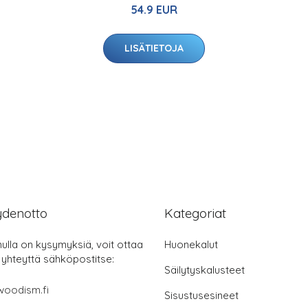
54.9 EUR
LISÄTIETOJA
ydenotto
Kategoriat
nulla on kysymyksiä, voit ottaa
Huonekalut
 yhteyttä sähköpostitse:
Säilytyskalusteet
woodism.fi
Sisustusesineet