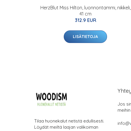
HerzBlut Miss Hilton, luonnontammi, nikkeli,
41 cm
312.9 EUR
LISÄTIETOJA
Yhte
Jos si
meihin
Tilaa huonekalut netistä edullisesti.
info@
Löydät meiltä laajan valikoiman