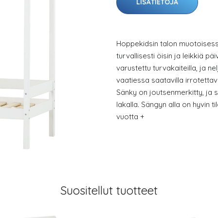
LISÄTIETOJA
Hoppekidsin talon muotoisess
turvallisesti öisin ja leikkiä p
varustettu turvakaiteilla, ja n
vaatiessa saatavilla irrotett
Sänky on joutsenmerkitty, ja s
lakalla. Sängyn alla on hyvin til
vuotta +
Suositellut tuotteet