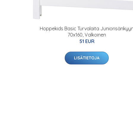
Hoppekids Basic Turvalaita Juniorisänkyy
70x160, Valkoinen
51 EUR
LISÄTIETOJA