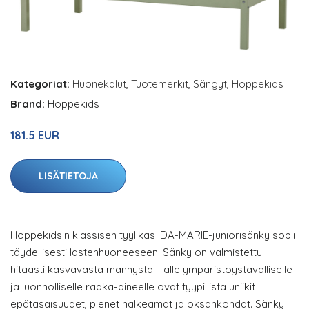
Kategoriat:
Huonekalut
,
Tuotemerkit
,
Sängyt
,
Hoppekids
Brand:
Hoppekids
181.5 EUR
LISÄTIETOJA
Hoppekidsin klassisen tyylikäs IDA-MARIE-juniorisänky sopii
täydellisesti lastenhuoneeseen. Sänky on valmistettu
hitaasti kasvavasta männystä. Tälle ympäristöystävälliselle
ja luonnolliselle raaka-aineelle ovat tyypillistä uniikit
epätasaisuudet, pienet halkeamat ja oksankohdat. Sänky