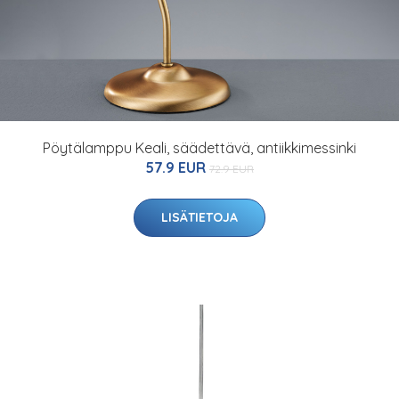
Pöytälamppu Keali, säädettävä, antiikkimessinki
57.9 EUR
72.9 EUR
LISÄTIETOJA