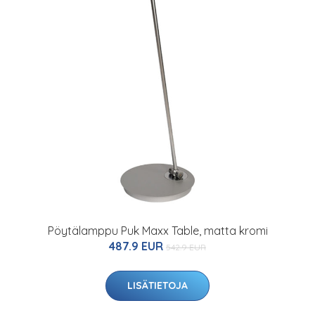
Pöytälamppu Puk Maxx Table, matta kromi
487.9 EUR
542.9 EUR
LISÄTIETOJA