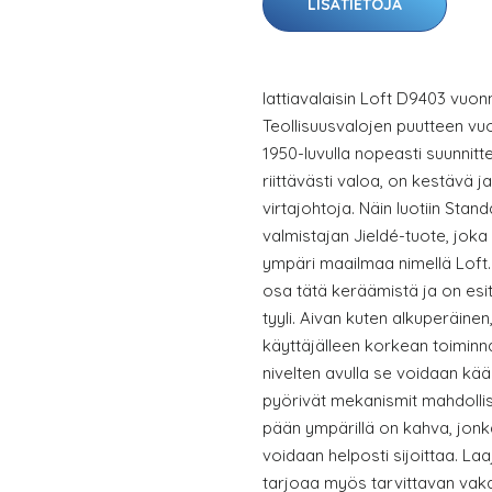
LISÄTIETOJA
lattiavalaisin Loft D9403 vuo
Teollisuusvalojen puutteen v
1950-luvulla nopeasti suunnitt
riittävästi valoa, on kestävä ja
virtajohtoja. Näin luotiin St
valmistajan Jieldé-tuote, joka 
ympäri maailmaa nimellä Loft.
osa tätä keräämistä ja on esite
tyyli. Aivan kuten alkuperäinen,
käyttäjälleen korkean toiminn
nivelten avulla se voidaan kä
pyörivät mekanismit mahdollis
pään ympärillä on kahva, jon
voidaan helposti sijoittaa. La
tarjoaa myös tarvittavan vak