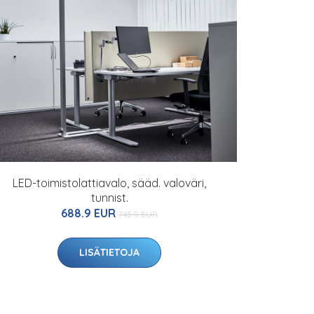
LED-toimistolattiavalo, sääd. valoväri,
tunnist.
688.9 EUR
745.9 EUR
LISÄTIETOJA