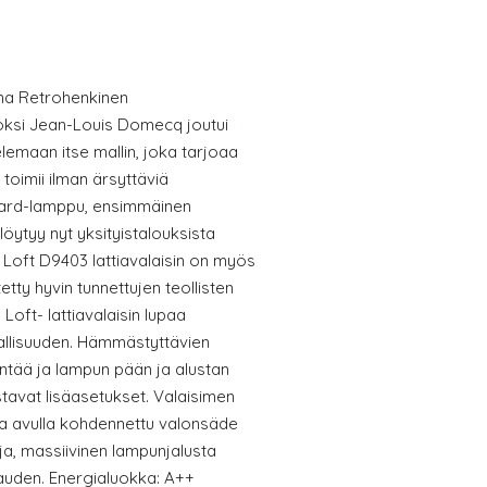
nna Retrohenkinen
uoksi Jean-Louis Domecq joutui
elemaan itse mallin, joka tarjoaa
 toimii ilman ärsyttäviä
andard-lamppu, ensimmäinen
löytyy nyt yksityistalouksista
 Loft D9403 lattiavalaisin on myös
tty hyvin tunnettujen teollisten
 Loft- lattiavalaisin lupaa
allisuuden. Hämmästyttävien
äntää ja lampun pään ja alustan
tavat lisäasetukset. Valaisimen
ka avulla kohdennettu valonsäde
aja, massiivinen lampunjalusta
auden. Energialuokka: A++