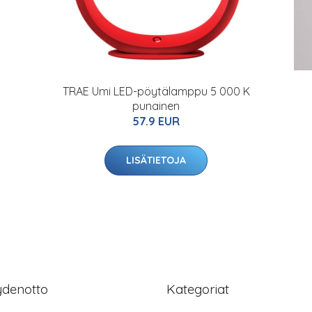
5
TRAE Umi LED-pöytälamppu 5 000 K
punainen
57.9 EUR
LISÄTIETOJA
ydenotto
Kategoriat