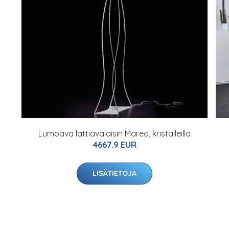
Lumoava lattiavalaisin Marea, kristalleilla
4667.9 EUR
LISÄTIETOJA