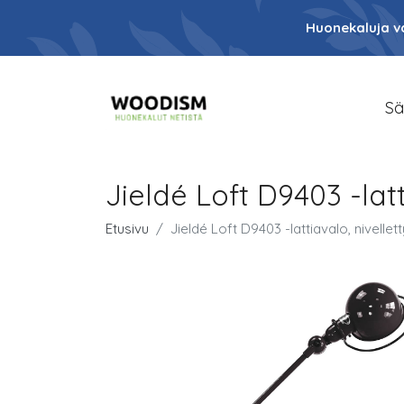
Huonekaluja va
Sä
Jieldé Loft D9403 -latt
Etusivu
Jieldé Loft D9403 -lattiavalo, nivellet