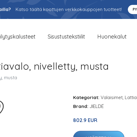
illa?
Katso täältä koottujen verkkokauppojen tuotteet!
P
ilytyskalusteet
Sisustustekstiilit
Huonekalut
iavalo, nivelletty, musta
ty, musta
Kategoriat:
Valaisimet
,
Latti
Brand:
JIELDÉ
802.9 EUR