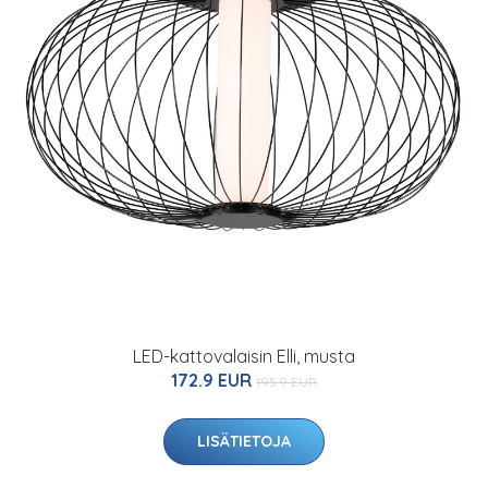
LED-kattovalaisin Elli, musta
172.9 EUR
195.9 EUR
LISÄTIETOJA