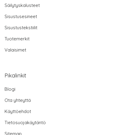
Säilytyskalusteet
Sisustusesineet
Sisustustekstiilit
Tuotemerkit
Valaisimet
Pikalinkit
Blogi
Ota yhteyttä
Käyttöehdot
Tietosuojakäytäntö
Sitemap