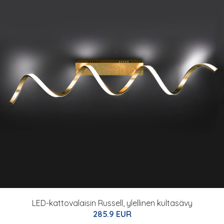
LED-kattovalaisin Russell, ylellinen kultasävy
285.9 EUR