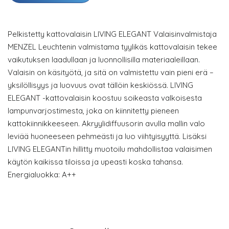
Pelkistetty kattovalaisin LIVING ELEGANT Valaisinvalmistaja
MENZEL Leuchtenin valmistama tyylikäs kattovalaisin tekee
vaikutuksen laadullaan ja luonnollisilla materiaaleillaan.
Valaisin on käsityötä, ja sitä on valmistettu vain pieni erä –
yksilöllisyys ja luovuus ovat tällöin keskiössä. LIVING
ELEGANT -kattovalaisin koostuu soikeasta valkoisesta
lampunvarjostimesta, joka on kiinnitetty pieneen
kattokiinnikkeeseen. Akryylidiffuusorin avulla mallin valo
leviää huoneeseen pehmeästi ja luo viihtyisyyttä. Lisäksi
LIVING ELEGANTin hillitty muotoilu mahdollistaa valaisimen
käytön kaikissa tiloissa ja upeasti koska tahansa.
Energialuokka: A++