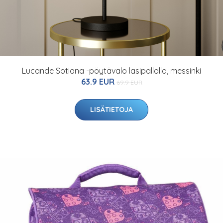
Lucande Sotiana -pöytävalo lasipallolla, messinki
63.9 EUR
69.9 EUR
LISÄTIETOJA