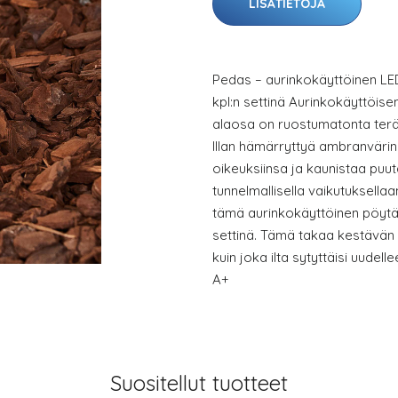
LISÄTIETOJA
Pedas – aurinkokäyttöinen LED
kpl:n settinä Aurinkokäyttöi
alaosa on ruostumatonta terä
Illan hämärryttyä ambranvärin
oikeuksiinsa ja kaunistaa puut
tunnelmallisella vaikutuksellaa
tämä aurinkokäyttöinen pöytäv
settinä. Tämä takaa kestävän v
kuin joka ilta sytyttäisi uudel
A+
Suositellut tuotteet