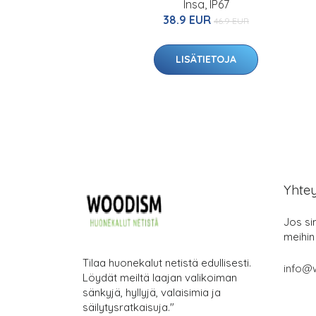
Insa, IP67
38.9 EUR
46.9 EUR
LISÄTIETOJA
Yhte
Jos si
meihin
Tilaa huonekalut netistä edullisesti.
info@
Löydät meiltä laajan valikoiman
sänkyjä, hyllyjä, valaisimia ja
säilytysratkaisuja."