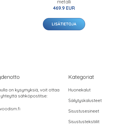
metalli
469.9 EUR
LISÄTIETOJA
ydenotto
Kategoriat
nulla on kysymyksiä, voit ottaa
Huonekalut
 yhteyttä sähköpostitse:
Säilytyskalusteet
woodism.fi
Sisustusesineet
Sisustustekstiilit