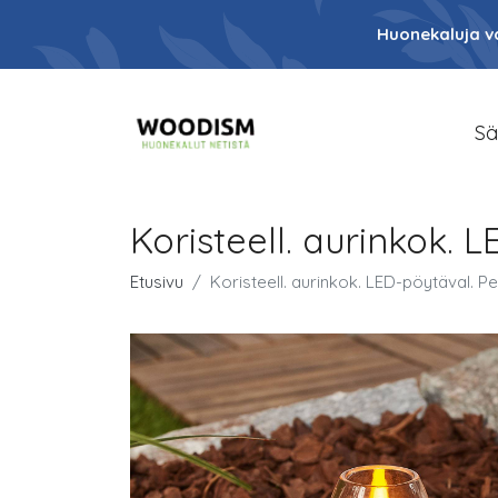
Huonekaluja va
Sä
Koristeell. aurinkok. 
Etusivu
Koristeell. aurinkok. LED-pöytäval. P