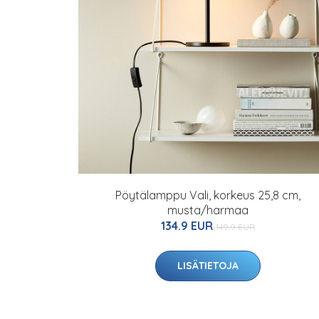
Pöytälamppu Vali, korkeus 25,8 cm,
musta/harmaa
134.9 EUR
149.9 EUR
LISÄTIETOJA