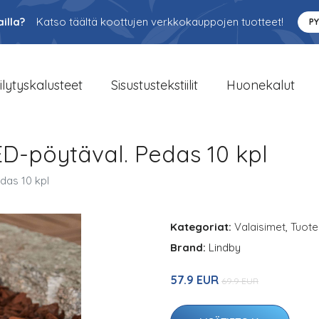
illa?
Katso täältä koottujen verkkokauppojen tuotteet!
P
ilytyskalusteet
Sisustustekstiilit
Huonekalut
LED-pöytäval. Pedas 10 kpl
edas 10 kpl
Kategoriat:
Valaisimet
,
Tuote
Brand:
Lindby
57.9 EUR
69.9 EUR