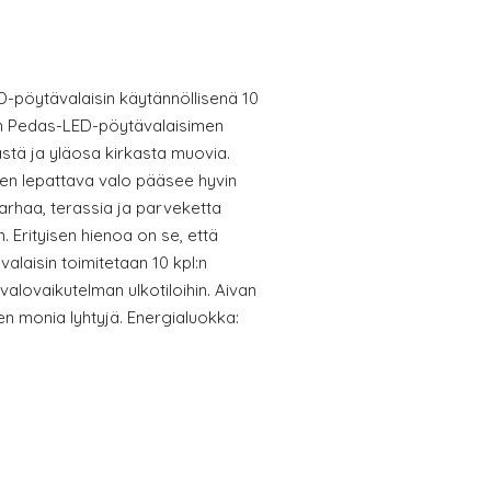
-pöytävalaisin käytännöllisenä 10
sen Pedas-LED-pöytävalaisimen
stä ja yläosa kirkasta muovia.
en lepattava valo pääsee hyvin
arhaa, terassia ja parveketta
n. Erityisen hienoa on se, että
alaisin toimitetaan 10 kpl:n
alovaikutelman ulkotiloihin. Aivan
leen monia lyhtyjä. Energialuokka: