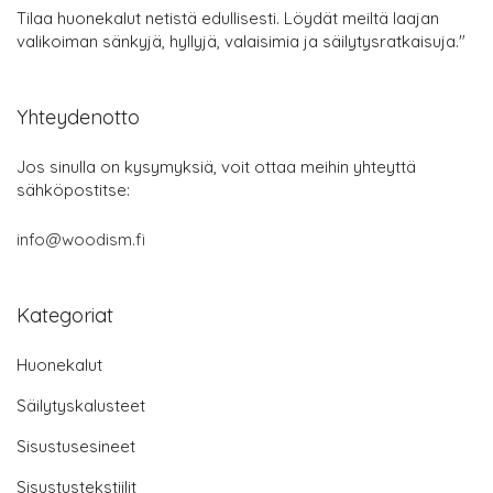
Tilaa huonekalut netistä edullisesti. Löydät meiltä laajan
valikoiman sänkyjä, hyllyjä, valaisimia ja säilytysratkaisuja."
Yhteydenotto
Jos sinulla on kysymyksiä, voit ottaa meihin yhteyttä
sähköpostitse:
info@woodism.fi
Kategoriat
Huonekalut
Säilytyskalusteet
Sisustusesineet
Sisustustekstiilit