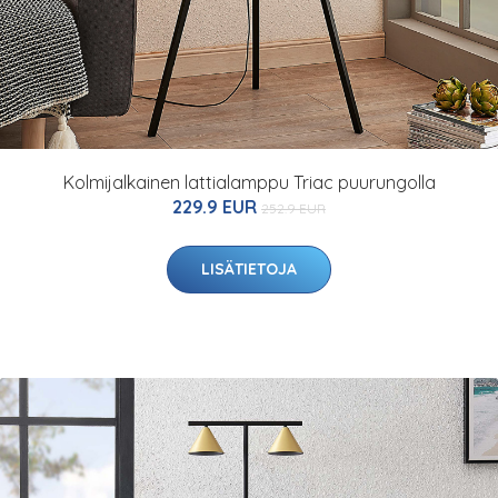
Kolmijalkainen lattialamppu Triac puurungolla
229.9 EUR
252.9 EUR
LISÄTIETOJA