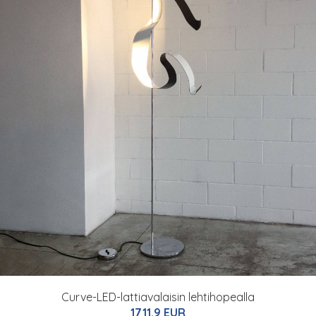
Curve-LED-lattiavalaisin lehtihopealla
1711.9 EUR