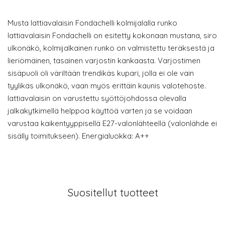
Musta lattiavalaisin Fondachelli kolmijalalla runko
lattiavalaisin Fondachelli on esitetty kokonaan mustana, siro
ulkonäkö, kolmijalkainen runko on valmistettu teräksestä ja
lieriömäinen, tasainen varjostin kankaasta. Varjostimen
sisäpuoli oli väriltään trendikäs kupari, jolla ei ole vain
tyylikäs ulkonäkö, vaan myös erittäin kaunis valotehoste.
lattiavalaisin on varustettu syöttöjohdossa olevalla
jalkakytkimellä helppoa käyttöä varten ja se voidaan
varustaa kaikentyyppisellä E27-valonlähteellä (valonlähde ei
sisälly toimitukseen). Energialuokka: A++
Suositellut tuotteet