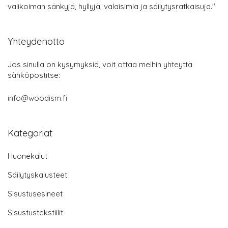
valikoiman sänkyjä, hyllyjä, valaisimia ja säilytysratkaisuja."
Yhteydenotto
Jos sinulla on kysymyksiä, voit ottaa meihin yhteyttä
sähköpostitse:
info@woodism.fi
Kategoriat
Huonekalut
Säilytyskalusteet
Sisustusesineet
Sisustustekstiilit