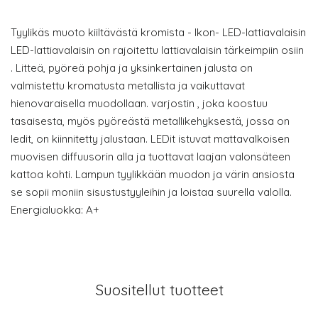
Tyylikäs muoto kiiltävästä kromista - Ikon- LED-lattiavalaisin
LED-lattiavalaisin on rajoitettu lattiavalaisin tärkeimpiin osiin
. Litteä, pyöreä pohja ja yksinkertainen jalusta on
valmistettu kromatusta metallista ja vaikuttavat
hienovaraisella muodollaan. varjostin , joka koostuu
tasaisesta, myös pyöreästä metallikehyksestä, jossa on
ledit, on kiinnitetty jalustaan. LEDit istuvat mattavalkoisen
muovisen diffuusorin alla ja tuottavat laajan valonsäteen
kattoa kohti. Lampun tyylikkään muodon ja värin ansiosta
se sopii moniin sisustustyyleihin ja loistaa suurella valolla.
Energialuokka: A+
Suositellut tuotteet