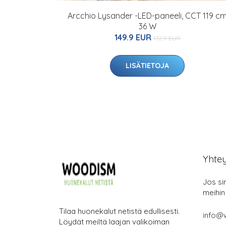
Arcchio Lysander -LED-paneeli, CCT 119 c
36 W
149.9 EUR
172.9 EUR
LISÄTIETOJA
Yhte
Jos si
meihin
Tilaa huonekalut netistä edullisesti.
info@
Löydät meiltä laajan valikoiman