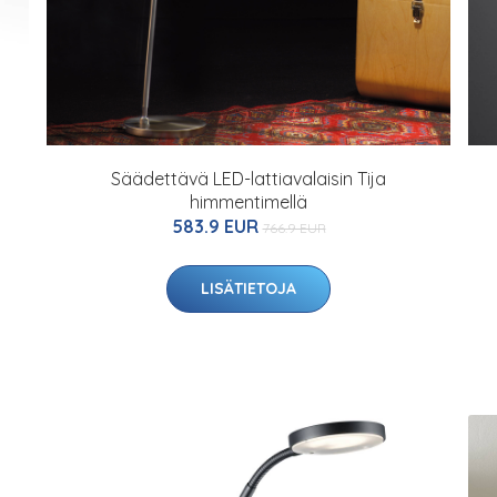
Säädettävä LED-lattiavalaisin Tija
himmentimellä
583.9 EUR
766.9 EUR
LISÄTIETOJA