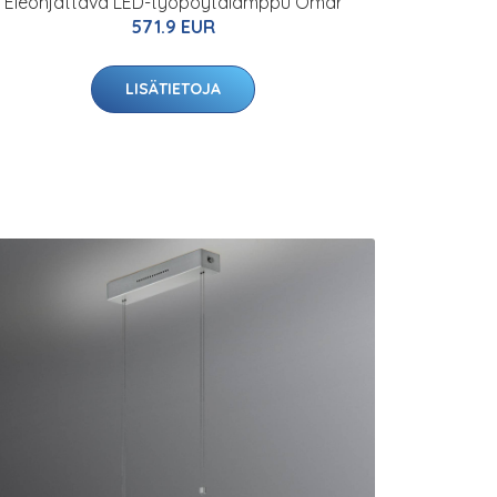
Eleohjattava LED-työpöytälamppu Omar
571.9 EUR
LISÄTIETOJA