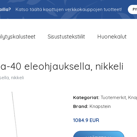
illa?
Katso täältä koottujen verkkokauppojen tuotteet!
P
ilytyskalusteet
Sisustustekstiilit
Huonekalut
a-40 eleohjauksella, nikkeli
lla, nikkeli
Kategoriat:
Tuotemerkit
,
Kna
Brand:
Knapstein
1084.9 EUR