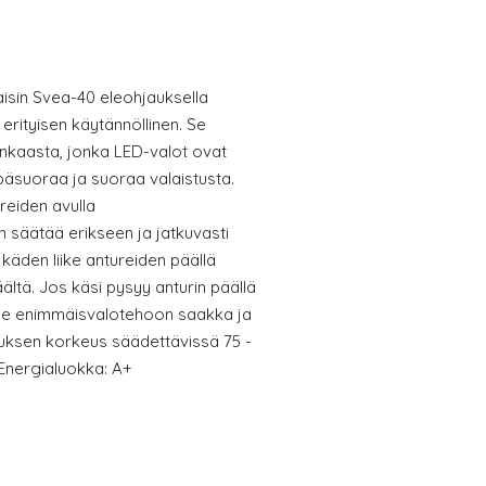
isin Svea-40 eleohjauksella
erityisen käytännöllinen. Se
enkaasta, jonka LED-valot ovat
päsuoraa ja suoraa valaistusta.
reiden avulla
 säätää erikseen ja jatkuvasti
käden liike antureiden päällä
äältä. Jos käsi pysyy anturin päällä
e enimmäisvalotehoon saakka ja
tuksen korkeus säädettävissä 75 -
nergialuokka: A+