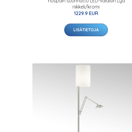
Ylöspäin suunnattu LED-valaisin Lya
nikkeli/kromi
1229.9 EUR
LISÄTIETOJA