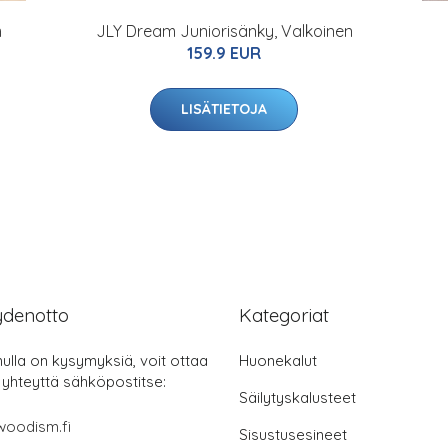
m
JLY Dream Juniorisänky, Valkoinen
159.9 EUR
LISÄTIETOJA
ydenotto
Kategoriat
nulla on kysymyksiä, voit ottaa
Huonekalut
 yhteyttä sähköpostitse:
Säilytyskalusteet
woodism.fi
Sisustusesineet