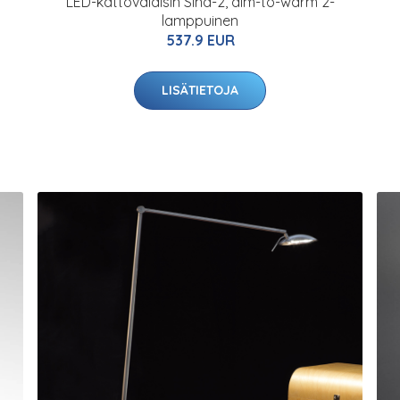
LED-kattovalaisin Sina-2, dim-to-warm 2-
lamppuinen
537.9 EUR
LISÄTIETOJA