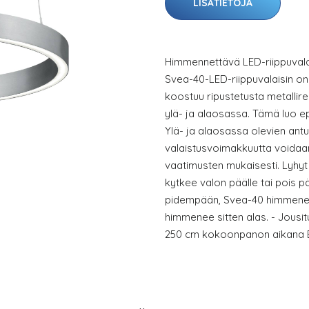
LISÄTIETOJA
Himmennettävä LED-riippuvala
Svea-40-LED-riippuvalaisin on 
koostuu ripustetusta metallir
ylä- ja alaosassa. Tämä luo e
Ylä- ja alaosassa olevien antu
valaistusvoimakkuutta voidaan
vaatimusten mukaisesti. Lyhyt 
kytkee valon päälle tai pois p
pidempään, Svea-40 himmene
himmenee sitten alas. - Jousi
250 cm kokoonpanon aikana E