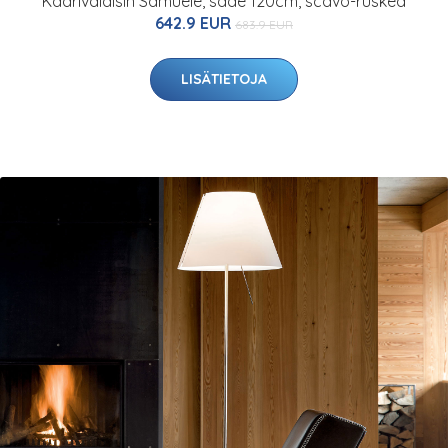
Kaarivalaisin Samuele, säde 120cm, scavo-ruskea
642.9 EUR
683.9 EUR
LISÄTIETOJA