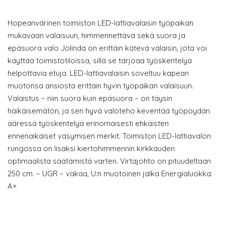
Hopeanvärinen toimiston LED-lattiavalaisin työpaikan
mukavaan valaisuun, himmennettävä sekä suora ja
epäsuora valo Jolinda on erittäin kätevä valaisin, jota voi
käyttää toimistotiloissa, sillä se tarjoaa työskentelyä
helpottavia etuja. LED-lattiavalaisin soveltuu kapean
muotonsa ansiosta erittäin hyvin työpaikan valaisuun.
Valaistus – niin suora kuin epäsuora – on täysin
häikäisemätön, ja sen hyvä valoteho keventää työpöydän
ääressä työskentelyä erinomaisesti ehkäisten
ennenaikaiset väsymisen merkit. Toimiston LED-lattiavalon
rungossa on lisäksi kiertohimmennin kirkkauden
optimaalista säätämistä varten. Virtajohto on pituudeltaan
250 cm. – UGR – vakaa, U:n muotoinen jalka Energialuokka:
A+