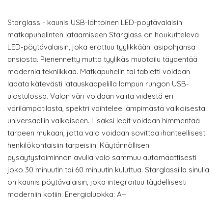
Starglass - kaunis USB-lähtöinen LED-pöytävalaisin
matkapuhelinten lataamiseen Starglass on houkutteleva
LED-pöytävalaisin, joka erottuu tyylikkään lasipohjansa
ansiosta. Pienennetty mutta tyylikäs muotoilu täydentää
modernia tekniikkaa. Matkapuhelin tai tabletti voidaan
ladata kätevästi latauskaapelilla lampun rungon USB-
ulostulossa. Valon väri voidaan valita viidestä eri
värilämpötilasta, spektri vaihtelee lämpimästä valkoisesta
universaaliin valkoiseen. Lisäksi ledit voidaan himmentää
tarpeen mukaan, jotta valo voidaan sovittaa ihanteellisesti
henkilökohtaisiin tarpeisiin. Käytännöllisen
pysäytystoiminnon avulla valo sammuu automaattisesti
joko 30 minuutin tai 60 minuutin kuluttua. Starglassilla sinulla
on kaunis pöytävalaisin, joka integroituu täydellisesti
moderniin kotiin. Energialuokka: A+