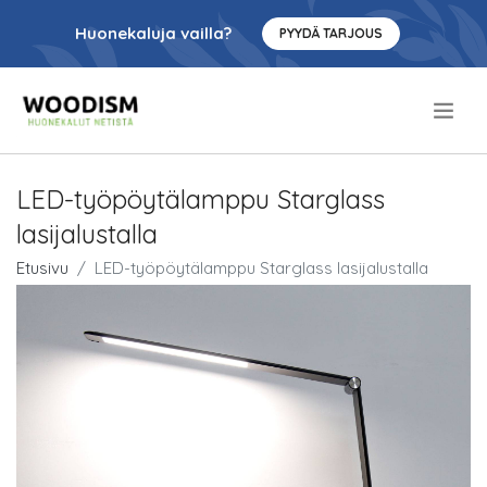
Huonekaluja vailla?
PYYDÄ TARJOUS
.
LED-työpöytälamppu Starglass
lasijalustalla
Etusivu
LED-työpöytälamppu Starglass lasijalustalla