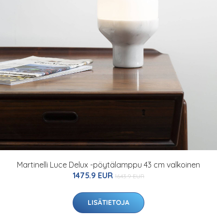
Martinelli Luce Delux -pöytälamppu 43 cm valkoinen
1475.9 EUR
1643.9 EUR
LISÄTIETOJA