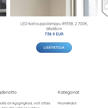
LED-kattouppolamppu 8935B, 2 700K,
68x68cm
738.9 EUR
LISÄTIETOJA
ydenotto
Kategoriat
nulla on kysymyksiä, voit ottaa
Huonekalut