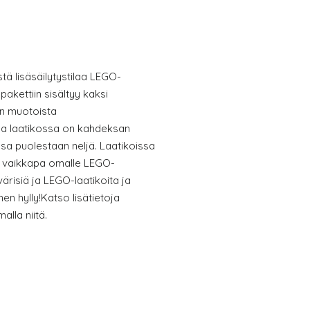
tä lisäsäilytystilaa LEGO-
pakettiin sisältyy kaksi
en muotoista
sa laatikossa on kahdeksan
sa puolestaan neljä. Laatikoissa
 tai vaikkapa omalle LEGO-
värisiä ja LEGO-laatikoita ja
en hylly!Katso lisätietoja
alla niitä.