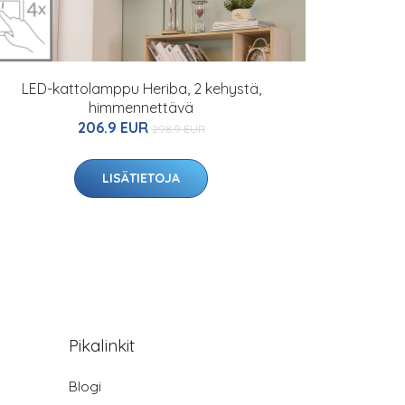
LED-kattolamppu Heriba, 2 kehystä,
himmennettävä
206.9 EUR
298.9 EUR
LISÄTIETOJA
Pikalinkit
Blogi