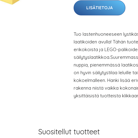
LISÄTIETOJA
Tuo lastenhuoneeseen lystikäs
laatikoiden avulla! Tähän tuote
erikokoista ja LEGO-palikoid
säilytyslaatikkoa.Suuremmas
nuppia, pienemmässä laatikos
on hyvin säilytystilaa leluille
kokoelmalleen. Hanki lisää eri
rakenna niistä vaikka kokonain
yksittäisistä tuotteista klikkaam
Suositellut tuotteet