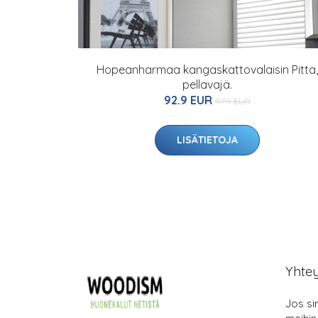
Hopeanharmaa kangaskattovalaisin Pitta,
pellavajä.
92.9 EUR
97.9 EUR
LISÄTIETOJA
Yhte
Jos si