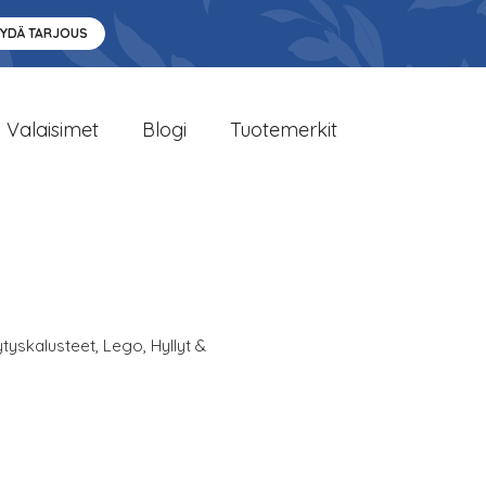
YYDÄ TARJOUS
Valaisimet
Blogi
Tuotemerkit
ytyskalusteet
,
Lego
,
Hyllyt &