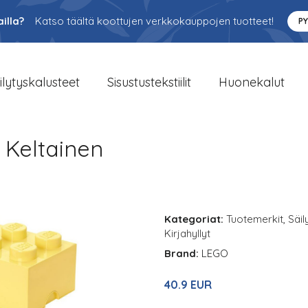
illa?
Katso täältä koottujen verkkokauppojen tuotteet!
P
ilytyskalusteet
Sisustustekstiilit
Huonekalut
 Keltainen
Kategoriat:
Tuotemerkit
,
Säil
Kirjahyllyt
Brand:
LEGO
40.9 EUR