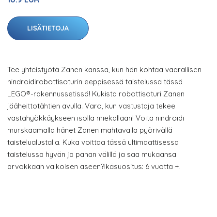
LISÄTIETOJA
Tee yhteistyötä Zanen kanssa, kun hän kohtaa vaarallisen
nindroidirobottisoturin eeppisessä taistelussa tässä
LEGO®-rakennussetissä! Kukista robottisoturi Zanen
jääheittotähtien avulla. Varo, kun vastustaja tekee
vastahyökkäykseen isolla miekallaan! Voita nindroidi
murskaamalla hänet Zanen mahtavalla pyörivällä
taistelualustalla. Kuka voittaa tässä ultimaattisessa
taistelussa hyvän ja pahan välillä ja saa mukaansa
arvokkaan valkoisen aseen?Ikäsuositus: 6 vuotta +.