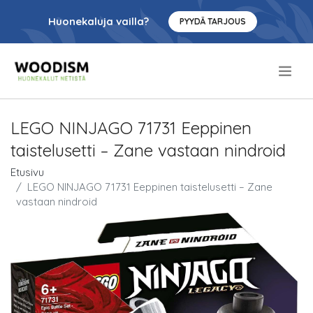
Huonekaluja vailla?
PYYDÄ TARJOUS
.
LEGO NINJAGO 71731 Eeppinen
taistelusetti – Zane vastaan nindroid
Etusivu
LEGO NINJAGO 71731 Eeppinen taistelusetti – Zane
vastaan nindroid