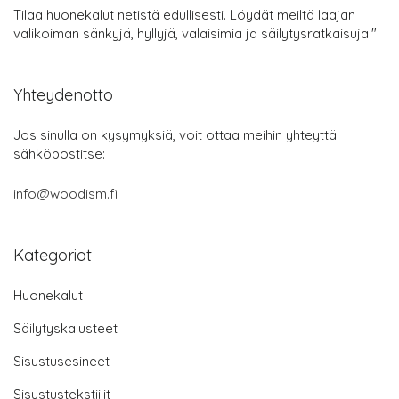
Tilaa huonekalut netistä edullisesti. Löydät meiltä laajan
valikoiman sänkyjä, hyllyjä, valaisimia ja säilytysratkaisuja."
Yhteydenotto
Jos sinulla on kysymyksiä, voit ottaa meihin yhteyttä
sähköpostitse:
info@woodism.fi
Kategoriat
Huonekalut
Säilytyskalusteet
Sisustusesineet
Sisustustekstiilit