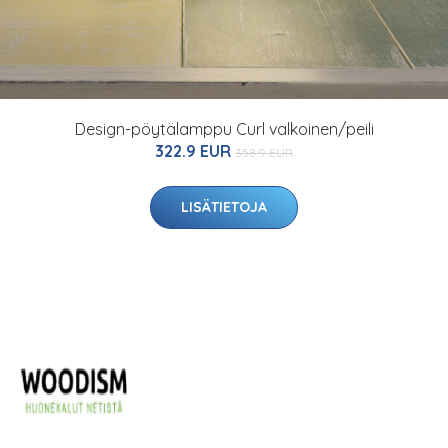
Design-pöytälamppu Curl valkoinen/peili
322.9 EUR
358.9 EUR
LISÄTIETOJA