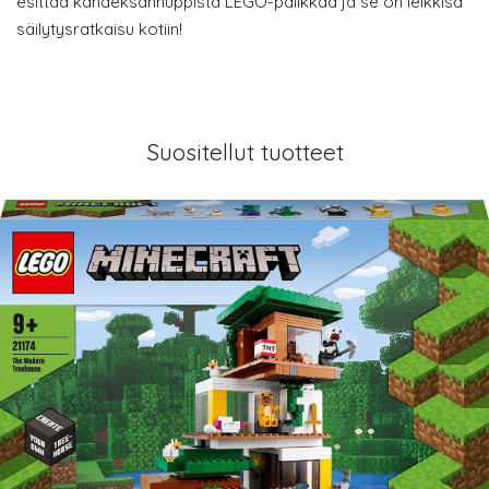
esittää kahdeksannuppista LEGO-palikkaa ja se on leikkisä
säilytysratkaisu kotiin!
Suositellut tuotteet