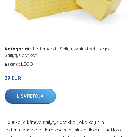
Kategoriat:
Tuotemerkit
,
Säilytyskalusteet
,
Lego
,
Säilytyslaatikot
Brand:
LEGO
29 EUR
LISÄTIETOJA
Hauska ja kätevä säilytyslaatikko, joka käy niin
lastenhuoneeseen kuin kodin muihinkin tiloihin. Laatikko