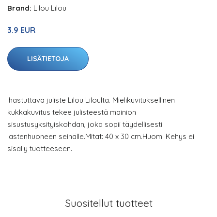
Brand:
Lilou Lilou
3.9 EUR
LISÄTIETOJA
Ihastuttava juliste Lilou Liloulta. Mielikuvituksellinen
kukkakuvitus tekee julisteestä mainion
sisustusyksityiskohdan, joka sopii täydellisesti
lastenhuoneen seinälle.Mitat: 40 x 30 cm.Huom! Kehys ei
sisälly tuotteeseen.
Suositellut tuotteet