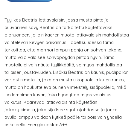
Tyylikäs Beatris-lattiavalaisin, jossa musta pinta ja
puuvärinen sävy Beatris on tarkoitettu käytettäväksi
olohuoneen, jolloin kaaren muoto lattiavalaisin mahdollistaa
vaihtelevan kevyen paikannus. Todellisuudessa tämä
tarkoittaa, että marmorilampun pohja on sohvan takana,
mutta valo valaisee sohvapöydän pintaa hyvin. Tämä
muotoilu ei vain näytä tyylikkäältä, se myös mahdollistaa
tällaisen joustavuuden. Lisäksi Beatris on kaunis, puolipallon
varjostin metallia, joka on musta ulkopuolella kuten runko,
mutta on houkutteleva puinen viimeistely sisäpuolella, mikä
luo lämpimän kuvan, joka hyödyttää myös valaistus
vaikutus. Kaarevaa lattiavalaisinta käytetään
jalkakytkimellä, joka sijaitsee syöttöjohdossa ja jonka
avulla lamppu voidaan kytkeä päälle tai pois vain yhdellä
askeleella. Energialuokka: A++