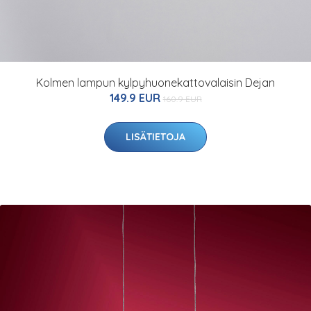
Kolmen lampun kylpyhuonekattovalaisin Dejan
149.9 EUR
160.9 EUR
LISÄTIETOJA