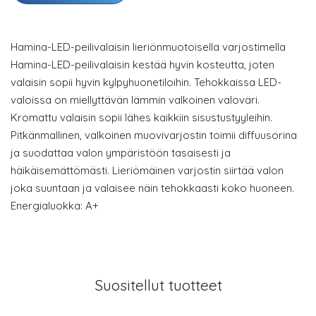
Hamina-LED-peilivalaisin lieriönmuotoisella varjostimella
Hamina-LED-peilivalaisin kestää hyvin kosteutta, joten
valaisin sopii hyvin kylpyhuonetiloihin. Tehokkaissa LED-
valoissa on miellyttävän lämmin valkoinen valoväri.
Kromattu valaisin sopii lähes kaikkiin sisustustyyleihin.
Pitkänmallinen, valkoinen muovivarjostin toimii diffuusorina
ja suodattaa valon ympäristöön tasaisesti ja
häikäisemättömästi. Lieriömäinen varjostin siirtää valon
joka suuntaan ja valaisee näin tehokkaasti koko huoneen.
Energialuokka: A+
Suositellut tuotteet