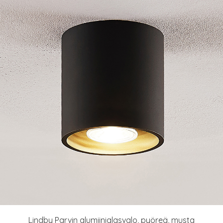
Lindby Parvin alumiinialasvalo, pyöreä, musta