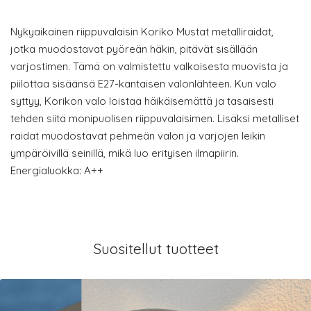
Nykyaikainen riippuvalaisin Koriko Mustat metalliraidat,
jotka muodostavat pyöreän häkin, pitävät sisällään
varjostimen. Tämä on valmistettu valkoisesta muovista ja
piilottaa sisäänsä E27-kantaisen valonlähteen. Kun valo
syttyy, Korikon valo loistaa häikäisemättä ja tasaisesti
tehden siitä monipuolisen riippuvalaisimen. Lisäksi metalliset
raidat muodostavat pehmeän valon ja varjojen leikin
ympäröivillä seinillä, mikä luo erityisen ilmapiirin.
Energialuokka: A++
Suositellut tuotteet