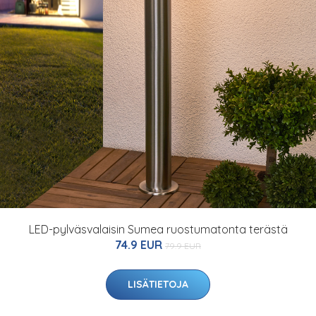
LED-pylväsvalaisin Sumea ruostumatonta terästä
74.9 EUR
79.9 EUR
LISÄTIETOJA