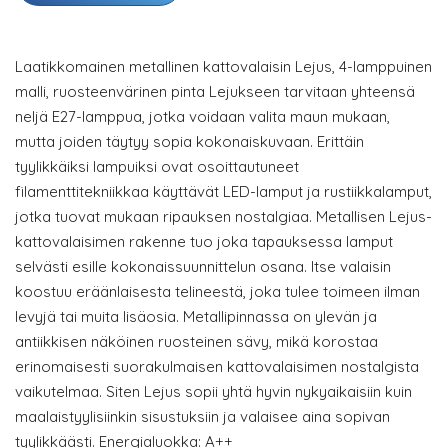
Laatikkomainen metallinen kattovalaisin Lejus, 4-lamppuinen
malli, ruosteenvärinen pinta Lejukseen tarvitaan yhteensä
neljä E27-lamppua, jotka voidaan valita maun mukaan,
mutta joiden täytyy sopia kokonaiskuvaan. Erittäin
tyylikkäiksi lampuiksi ovat osoittautuneet
filamenttitekniikkaa käyttävät LED-lamput ja rustiikkalamput,
jotka tuovat mukaan ripauksen nostalgiaa. Metallisen Lejus-
kattovalaisimen rakenne tuo joka tapauksessa lamput
selvästi esille kokonaissuunnittelun osana. Itse valaisin
koostuu eräänlaisesta telineestä, joka tulee toimeen ilman
levyjä tai muita lisäosia. Metallipinnassa on ylevän ja
antiikkisen näköinen ruosteinen sävy, mikä korostaa
erinomaisesti suorakulmaisen kattovalaisimen nostalgista
vaikutelmaa. Siten Lejus sopii yhtä hyvin nykyaikaisiin kuin
maalaistyylisiinkin sisustuksiin ja valaisee aina sopivan
tyylikkäästi. Energialuokka: A++