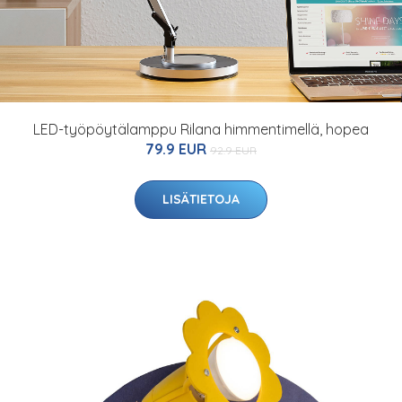
LED-työpöytälamppu Rilana himmentimellä, hopea
79.9 EUR
92.9 EUR
LISÄTIETOJA