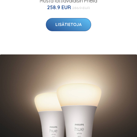
Musta lattiavalaisin Phelia
258.9 EUR
286.9 EUR
LISÄTIETOJA