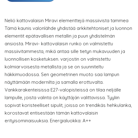
Neliö kattovalaisin Miravi elementtejä massiivista tammea
Tämä kaunis valonlähde yhdistää arkkitehtoniset ja luonnon
elementit epätavallisen metallin ja puun yhdistelmän
ansiosta. Miravi- kattovalaisin runko on valmistettu
massiivitammesta, mikä antaa sille tietyn mukavuuden ja
luonnollisen kosketuksen. varjostin on valmistettu
kolmiarvoisesta metallista ja se on suunniteltu
häkkimuodossa. Sen geometrinen muoto saa lampun
näyttämään modernilta ja samalla erottuvalta.
Vankkarakenteisissa E27-valopisteissä on tilaa neljälle
lampulle, joista valinta on käyttäjän valittavissa. Tyyliin
sopivat koristeelliset sipulit, joissa on trendikäs hehkulanka,
korostavat entisestään tämän kattovalaisin
erityisominaisuuksia. Energialuokka: A++