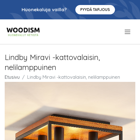
Huonekaluja vailla?
PYYDÄ TARJOUS
.
Lindby Miravi -kattovalaisin,
nelilamppuinen
Etusivu
Lindby Miravi -kattovalaisin, nelilamppuinen