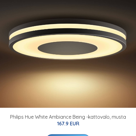
Philips Hue White Ambiance Being -kattovalo, musta
167.9 EUR