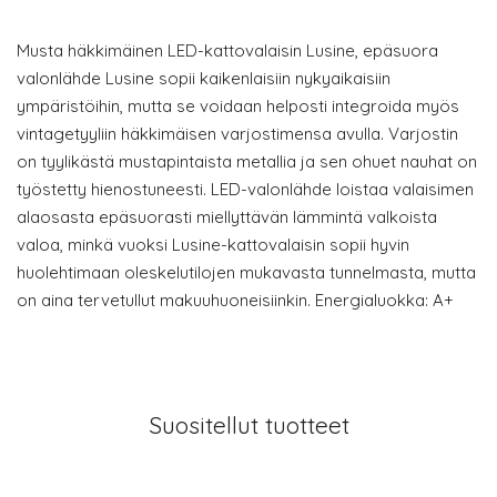
Musta häkkimäinen LED-kattovalaisin Lusine, epäsuora
valonlähde Lusine sopii kaikenlaisiin nykyaikaisiin
ympäristöihin, mutta se voidaan helposti integroida myös
vintagetyyliin häkkimäisen varjostimensa avulla. Varjostin
on tyylikästä mustapintaista metallia ja sen ohuet nauhat on
työstetty hienostuneesti. LED-valonlähde loistaa valaisimen
alaosasta epäsuorasti miellyttävän lämmintä valkoista
valoa, minkä vuoksi Lusine-kattovalaisin sopii hyvin
huolehtimaan oleskelutilojen mukavasta tunnelmasta, mutta
on aina tervetullut makuuhuoneisiinkin. Energialuokka: A+
Suositellut tuotteet