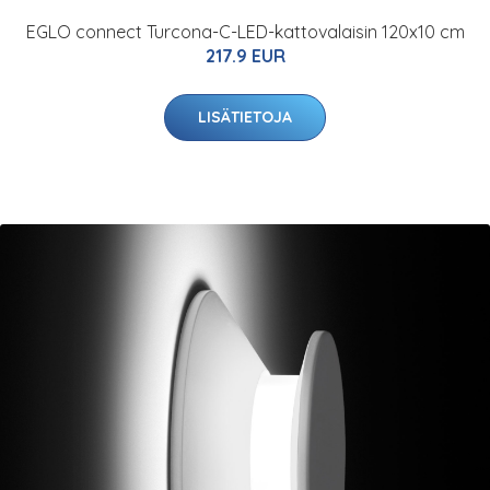
EGLO connect Turcona-C-LED-kattovalaisin 120x10 cm
217.9 EUR
LISÄTIETOJA