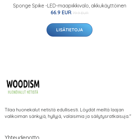
Sponge Spike -LED-maapiikkivalo, akkukäyttöinen
66.9 EUR
79.9 EUR
LISÄTIETOJA
Tilaa huonekalut netistä edullisesti. Löydät meiltä laajan
valikoiman sänkyjä, hyllyjä, valaisimia ja säilytysratkaisuja."
Yhteydenotto