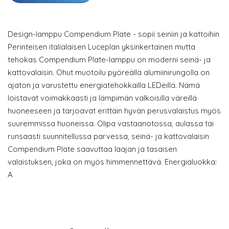
Design-lamppu Compendium Plate - sopii seiniin ja kattoihin
Perinteisen italialaisen Luceplan yksinkertainen mutta
tehokas Compendium Plate-lamppu on moderni seinä- ja
kattovalaisin. Ohut muotoilu pyöreällä alumiinirungolla on
ajaton ja varustettu energiatehokkailla LEDeillä. Nämä
loistavat voimakkaasti ja lämpimän valkoisilla väreillä
huoneeseen ja tarjoavat erittäin hyvän perusvalaistus myös
suuremmissa huoneissa. Olipa vastaanotossa, aulassa tai
runsaasti suunnitellussa parvessa, seinä- ja kattovalaisin
Compendium Plate saavuttaa laajan ja tasaisen
valaistuksen, joka on myös himmennettävä. Energialuokka:
A