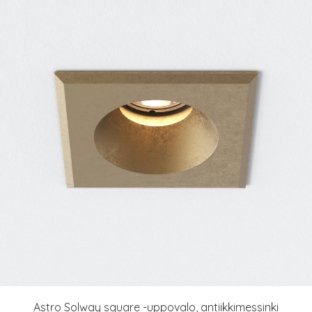
Astro Solway square -uppovalo, antiikkimessinki