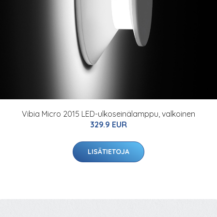
Vibia Micro 2015 LED-ulkoseinälamppu, valkoinen
329.9 EUR
LISÄTIETOJA