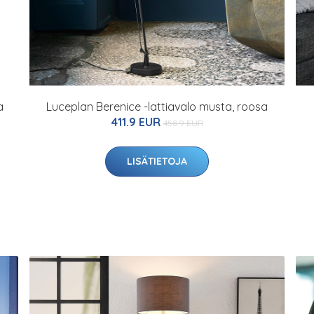
a
Luceplan Berenice -lattiavalo musta, roosa
411.9 EUR
458.9 EUR
LISÄTIETOJA