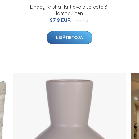
Lindby Krisha -lattiavalo terästä 3-
lamppuinen
97.9 EUR
109.9 EUR
LISÄTIETOJA