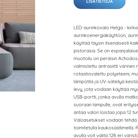
LISÄTIETOJA
LED-aurinkovalo Helga - kirkas
aurinkoenergiakäyttöön, aurin
käyttää täysin itsenäisesti kai
pistorasia. Se on espanjalais
muotoilu on peräisin Achodos
valmistettu antrasiitti värinen 
rotaatiovalettu polyeteeni, muo
lämpötila ja UV-säteilyä kest
levy, jota voidaan käyttää my
USB-portti, jonka avulla matka
suoraan lampulle, ovat erityise
antaa valon loistaa jopa 12 tu
Valoasetukset voidaan tehdä 
toimitetulla kaukosäätimellä.
avulla voit valita 128 eri väri