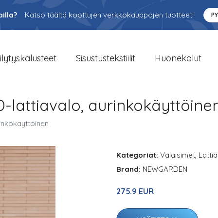
illa?
Katso täältä koottujen verkkokauppojen tuotteet!
P
ilytyskalusteet
Sisustustekstiilit
Huonekalut
lattiavalo, aurinkokäyttöine
inkokäyttöinen
Kategoriat:
Valaisimet
,
Latti
Brand:
NEWGARDEN
275.9 EUR