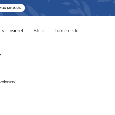
YYDÄ TARJOUS
Valaisimet
Blogi
Tuotemerkit
n
avalaisimet