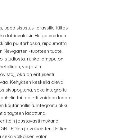
, upea sisustus terassille Kiitos
ko lattiavalaisin Helga voidaan
kkialla puutarhassa, riippumatta
en Newgarten -tuotteen tuote,
o-studiosta. runko lamppu on
metallinen, varjostin
vista, joka on erityisesti
ävää. Kehyksen keskellä oleva
ös sivupöytänä, sekä integroitu
puhelin tai tabletti voidaan ladata
n käytännöllisiä. Integroitu akku
ntia täyteen ladattuna.
erittäin joustavasti mukana
 RGB LEDien ja valkoisten LEDien
stä sekä valkoisen valon