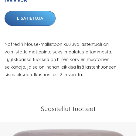
199.9 EUR
LISÄTIETOJA
Nofredin Mouse-mallistoon kuuluva lastentuoli on
valmistettu mattapintaiseksi maalatusta tammesta.
Tyylikkäässä tuolissa on hiiren korvien muotoinen
selkänoja, ja se on ihanan leikkisä lisä lastenhuoneen
sisustukseen. Ikäsuositus: 2–5 vuotta.
Suositellut tuotteet