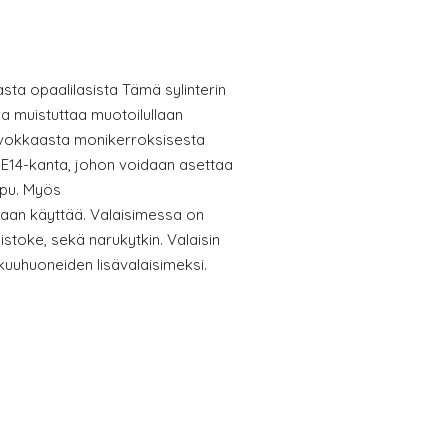
ta opaalilasista Tämä sylinterin
a muistuttaa muotoilullaan
arvokkaasta monikerroksisesta
on E14-kanta, johon voidaan asettaa
pu. Myös
aan käyttää. Valaisimessa on
stoke, sekä narukytkin. Valaisin
akuuhuoneiden lisävalaisimeksi.