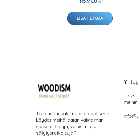
115.9 EUR
LISÄTIETOJA
Yhte
Jos si
meihin
Tilaa huonekalut netistä edullisesti.
info@
Löydät meiltä laajan valikoiman
sänkyjä, hyllyjä, valaisimia ja
säilytysratkaisuja."