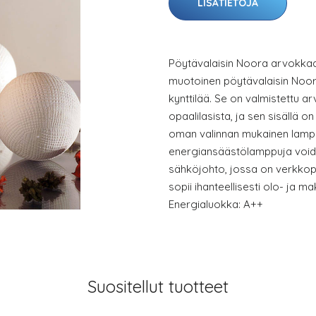
LISÄTIETOJA
Pöytävalaisin Noora arvokkaas
muotoinen pöytävalaisin Noor
kynttilää. Se on valmistettu 
opaalilasista, ja sen sisällä 
oman valinnan mukainen lamp
energiansäästölamppuja void
sähköjohto, jossa on verkkopi
sopii ihanteellisesti olo- ja m
Energialuokka: A++
Suositellut tuotteet