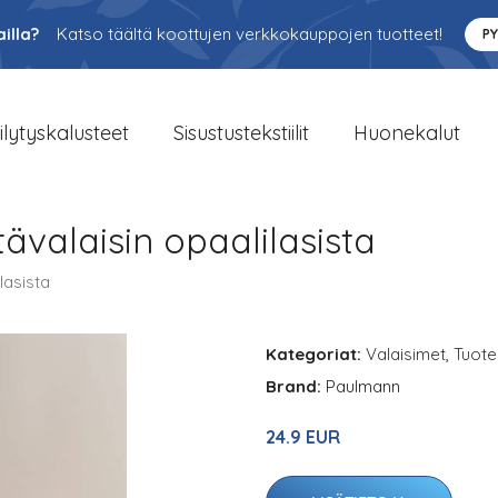
illa?
Katso täältä koottujen verkkokauppojen tuotteet!
P
ilytyskalusteet
Sisustustekstiilit
Huonekalut
valaisin opaalilasista
lasista
Kategoriat:
Valaisimet
,
Tuote
Brand:
Paulmann
24.9 EUR