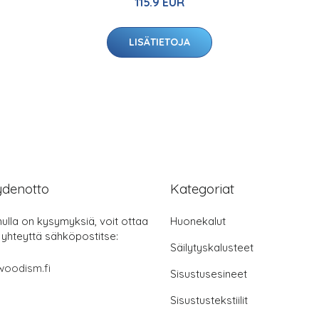
115.9 EUR
LISÄTIETOJA
ydenotto
Kategoriat
nulla on kysymyksiä, voit ottaa
Huonekalut
 yhteyttä sähköpostitse:
Säilytyskalusteet
woodism.fi
Sisustusesineet
Sisustustekstiilit