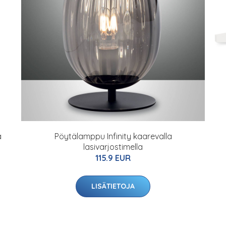
a
Pöytälamppu Infinity kaarevalla
lasivarjostimella
115.9 EUR
LISÄTIETOJA