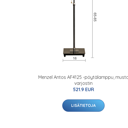
Menzel Antos AF4125 -pöytälamppu, must
varjostin
521.9 EUR
LISÄTIETOJA