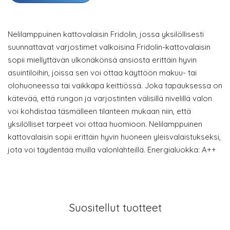
Nelilamppuinen kattovalaisin Fridolin, jossa yksilöllisesti
suunnattavat varjostimet valkoisina Fridolin-kattovalaisin
sopii miellyttävän ulkonäkönsä ansiosta erittäin hyvin
asuintiloihin, joissa sen voi ottaa käyttöön makuu- tai
olohuoneessa tai vaikkapa keittiössä. Joka tapauksessa on
kätevää, että rungon ja varjostinten välisillä nivelillä valon
voi kohdistaa täsmälleen tilanteen mukaan niin, että
yksilölliset tarpeet voi ottaa huomioon. Nelilamppuinen
kattovalaisin sopii erittäin hyvin huoneen yleisvalaistukseksi,
jota voi täydentää muilla valonlähteillä. Energialuokka: A++
Suositellut tuotteet