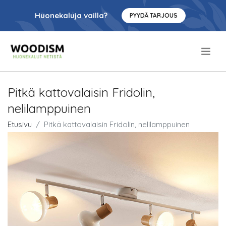
Huonekaluja vailla?
PYYDÄ TARJOUS
.
Pitkä kattovalaisin Fridolin,
nelilamppuinen
Etusivu
Pitkä kattovalaisin Fridolin, nelilamppuinen