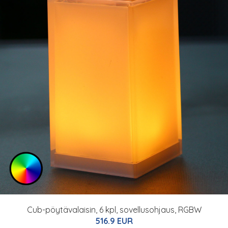
Cub-pöytävalaisin, 6 kpl, sovellusohjaus, RGBW
516.9 EUR