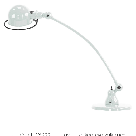
Jieldé Loft C6000 -pöytävalaisin kaareva valkoinen