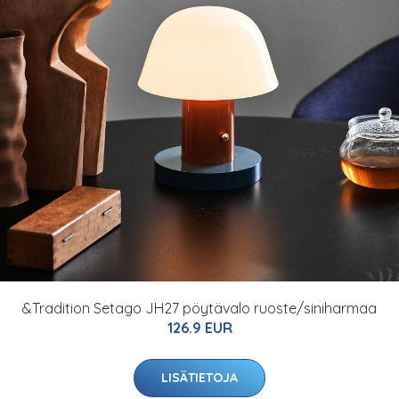
&Tradition Setago JH27 pöytävalo ruoste/siniharmaa
126.9 EUR
LISÄTIETOJA