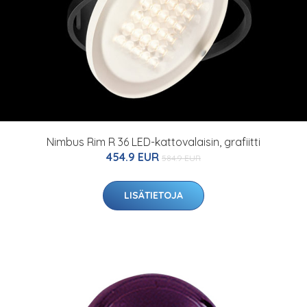
Nimbus Rim R 36 LED-kattovalaisin, grafiitti
454.9 EUR
584.9 EUR
LISÄTIETOJA