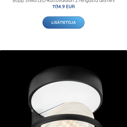
Bopp Stella LED-kattovalaisin 2 rengasta alumiini
1134.9 EUR
LISÄTIETOJA