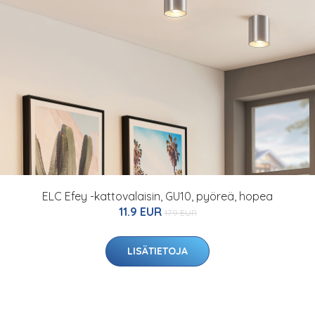
ELC Efey -kattovalaisin, GU10, pyöreä, hopea
11.9 EUR
17.9 EUR
LISÄTIETOJA