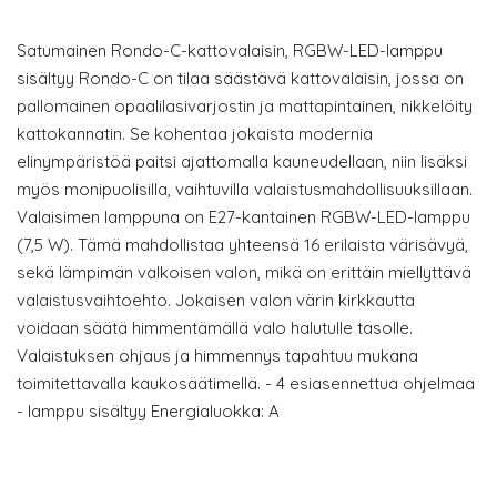
Satumainen Rondo-C-kattovalaisin, RGBW-LED-lamppu
sisältyy Rondo-C on tilaa säästävä kattovalaisin, jossa on
pallomainen opaalilasivarjostin ja mattapintainen, nikkelöity
kattokannatin. Se kohentaa jokaista modernia
elinympäristöä paitsi ajattomalla kauneudellaan, niin lisäksi
myös monipuolisilla, vaihtuvilla valaistusmahdollisuuksillaan.
Valaisimen lamppuna on E27-kantainen RGBW-LED-lamppu
(7,5 W). Tämä mahdollistaa yhteensä 16 erilaista värisävyä,
sekä lämpimän valkoisen valon, mikä on erittäin miellyttävä
valaistusvaihtoehto. Jokaisen valon värin kirkkautta
voidaan säätä himmentämällä valo halutulle tasolle.
Valaistuksen ohjaus ja himmennys tapahtuu mukana
toimitettavalla kaukosäätimellä. - 4 esiasennettua ohjelmaa
- lamppu sisältyy Energialuokka: A