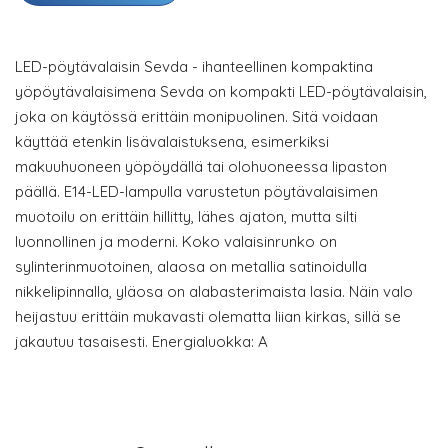
LED-pöytävalaisin Sevda - ihanteellinen kompaktina
yöpöytävalaisimena Sevda on kompakti LED-pöytävalaisin,
joka on käytössä erittäin monipuolinen. Sitä voidaan
käyttää etenkin lisävalaistuksena, esimerkiksi
makuuhuoneen yöpöydällä tai olohuoneessa lipaston
päällä. E14-LED-lampulla varustetun pöytävalaisimen
muotoilu on erittäin hillitty, lähes ajaton, mutta silti
luonnollinen ja moderni. Koko valaisinrunko on
sylinterinmuotoinen, alaosa on metallia satinoidulla
nikkelipinnalla, yläosa on alabasterimaista lasia. Näin valo
heijastuu erittäin mukavasti olematta liian kirkas, sillä se
jakautuu tasaisesti. Energialuokka: A