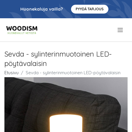
Huonekaluja vailla?
PYYDÄ TARJOUS
.
Sevda - sylinterinmuotoinen LED-
pöytävalaisin
Etusivu
Sevda - sylinterinmuotoinen LED-pöytävalaisin