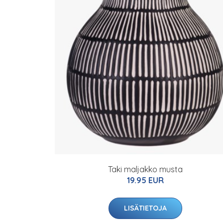
Taki maljakko musta
19.95 EUR
LISÄTIETOJA