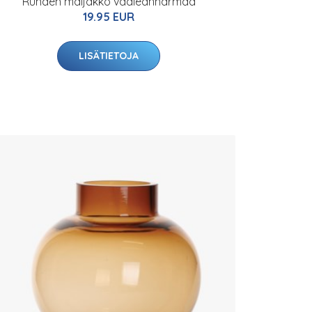
Runden maljakko vaaleanharmaa
19.95 EUR
LISÄTIETOJA