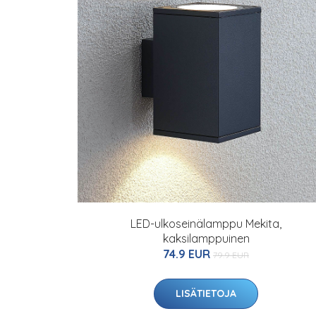
LED-ulkoseinälamppu Mekita,
kaksilamppuinen
74.9 EUR
79.9 EUR
LISÄTIETOJA