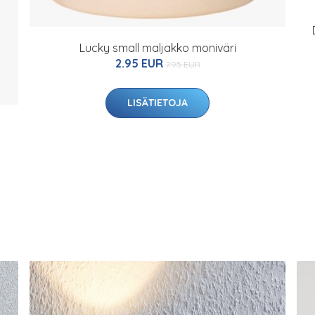
Lucky small maljakko moniväri
2.95 EUR
7.95 EUR
LISÄTIETOJA