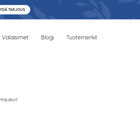
YYDÄ TARJOUS
Valaisimet
Blogi
Tuotemerkit
Maljakot