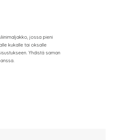
iinimaljakko, jossa pieni
le kukalle tai oksalle
sisustukseen. Yhdistä saman
anssa.