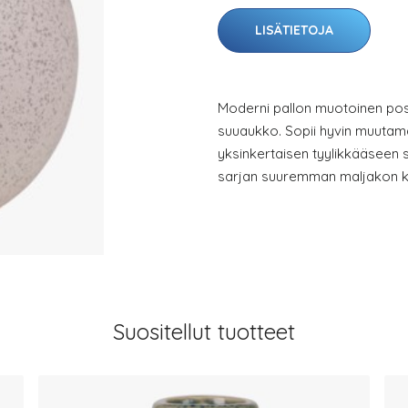
LISÄTIETOJA
Moderni pallon muotoinen posl
suuaukko. Sopii hyvin muutamal
yksinkertaisen tyylikkääseen 
sarjan suuremman maljakon k
Suositellut tuotteet