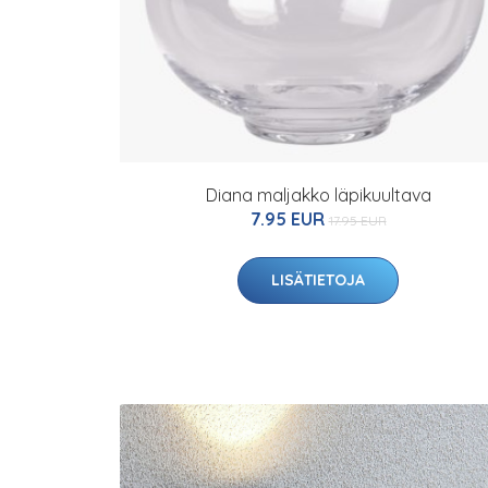
Diana maljakko läpikuultava
7.95 EUR
17.95 EUR
LISÄTIETOJA