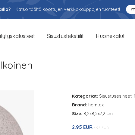
illa?
Katso täältä koottujen verkkokauppojen tuotteet!
P
ilytyskalusteet
Sisustustekstiilit
Huonekalut
lkoinen
Kategoriat:
Sisustusesineet
,
Brand:
hemtex
Size:
8,2x8,2x7,2 cm
2.95 EUR
4.95 EUR