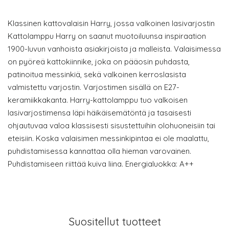
Klassinen kattovalaisin Harry, jossa valkoinen lasivarjostin
Kattolamppu Harry on saanut muotoiluunsa inspiraation
1900-luvun vanhoista asiakirjoista ja malleista. Valaisimessa
on pyöreä kattokiinnike, joka on pääosin puhdasta,
patinoitua messinkiä, sekä valkoinen kerroslasista
valmistettu varjostin. Varjostimen sisällä on E27-
keramiikkakanta. Harry-kattolamppu tuo valkoisen
lasivarjostimensa läpi häikäisemätöntä ja tasaisesti
ohjautuvaa valoa klassisesti sisustettuihin olohuoneisiin tai
eteisiin. Koska valaisimen messinkipintaa ei ole maalattu,
puhdistamisessa kannattaa olla hieman varovainen.
Puhdistamiseen riittää kuiva liina. Energialuokka: A++
Suositellut tuotteet