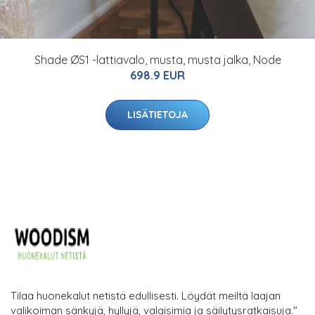
Shade ØS1 -lattiavalo, musta, musta jalka, Node
698.9 EUR
LISÄTIETOJA
Tilaa huonekalut netistä edullisesti. Löydät meiltä laajan
valikoiman sänkyjä, hyllyjä, valaisimia ja säilytysratkaisuja."