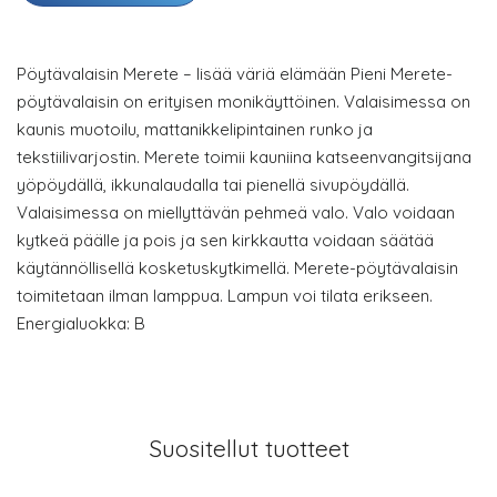
Pöytävalaisin Merete – lisää väriä elämään Pieni Merete-
pöytävalaisin on erityisen monikäyttöinen. Valaisimessa on
kaunis muotoilu, mattanikkelipintainen runko ja
tekstiilivarjostin. Merete toimii kauniina katseenvangitsijana
yöpöydällä, ikkunalaudalla tai pienellä sivupöydällä.
Valaisimessa on miellyttävän pehmeä valo. Valo voidaan
kytkeä päälle ja pois ja sen kirkkautta voidaan säätää
käytännöllisellä kosketuskytkimellä. Merete-pöytävalaisin
toimitetaan ilman lamppua. Lampun voi tilata erikseen.
Energialuokka: B
Suositellut tuotteet