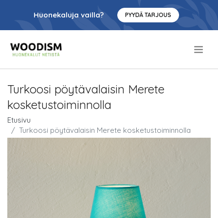
Huonekaluja vailla?
PYYDÄ TARJOUS
.
Turkoosi pöytävalaisin Merete
kosketustoiminnolla
Etusivu
Turkoosi pöytävalaisin Merete kosketustoiminnolla