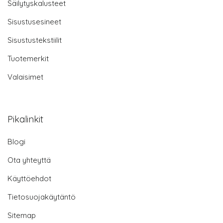
Säilytyskalusteet
Sisustusesineet
Sisustustekstiilit
Tuotemerkit
Valaisimet
Pikalinkit
Blogi
Ota yhteyttä
Käyttöehdot
Tietosuojakäytäntö
Sitemap