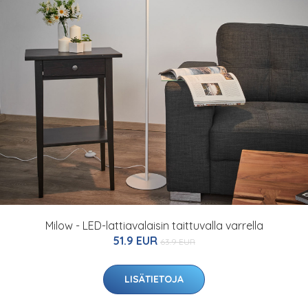
Milow - LED-lattiavalaisin taittuvalla varrella
51.9 EUR
63.9 EUR
LISÄTIETOJA