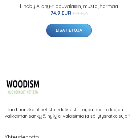
Lindby Ailany-riippuvalaisin, musta, harmaa
74.9 EUR
84.9 EUR
LISÄTIETOJA
Tilaa huonekalut netistä edullisesti. Löydät meiltä laajan
valikoiman sänkyjä, hyllyjä, valaisimia ja säilytysratkaisuja."
Yhteydenotto