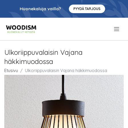
Huonekaluja vailla?
PYYDÄ TARJOUS
.
Ulkoriippuvalaisin Vajana
häkkimuodossa
Etusivu
Ulkoriippuvalaisin Vajana häkkimuodossa