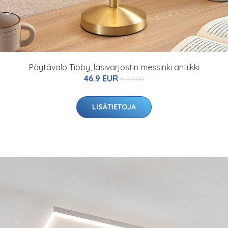
Pöytävalo Tibby, lasivarjostin messinki antiikki
46.9 EUR
51.9 EUR
LISÄTIETOJA