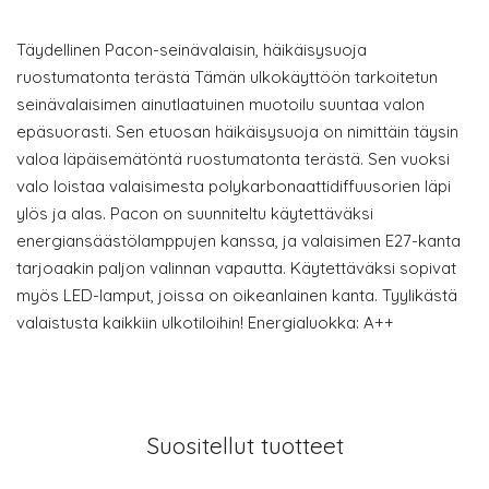
Täydellinen Pacon-seinävalaisin, häikäisysuoja
ruostumatonta terästä Tämän ulkokäyttöön tarkoitetun
seinävalaisimen ainutlaatuinen muotoilu suuntaa valon
epäsuorasti. Sen etuosan häikäisysuoja on nimittäin täysin
valoa läpäisemätöntä ruostumatonta terästä. Sen vuoksi
valo loistaa valaisimesta polykarbonaattidiffuusorien läpi
ylös ja alas. Pacon on suunniteltu käytettäväksi
energiansäästölamppujen kanssa, ja valaisimen E27-kanta
tarjoaakin paljon valinnan vapautta. Käytettäväksi sopivat
myös LED-lamput, joissa on oikeanlainen kanta. Tyylikästä
valaistusta kaikkiin ulkotiloihin! Energialuokka: A++
Suositellut tuotteet