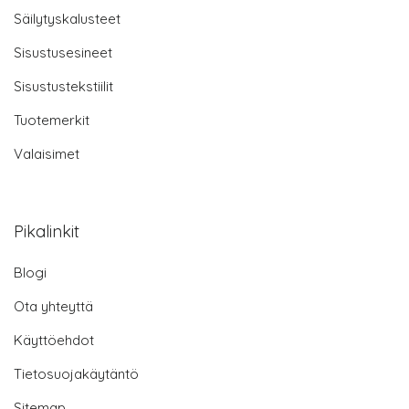
Säilytyskalusteet
Sisustusesineet
Sisustustekstiilit
Tuotemerkit
Valaisimet
Pikalinkit
Blogi
Ota yhteyttä
Käyttöehdot
Tietosuojakäytäntö
Sitemap